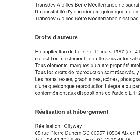
Transdev Alpilles Berre Méditerranée ne saurait
l'impossibilité d'y accéder par quiconque ou de s
Transdev Alpilles Berre Méditerranée n'est pas r
Droits d'auteurs
En application de la loi du 11 mars 1957 (art. 41)
collectif est strictement interdite sans autorisa
Tous éléments, marques ou autre propriété intell
Tous les droits de reproduction sont réservés,
Les noms, textes, graphismes, icônes, photogra
d'une quelconque reproduction intégrale ou part
conformément aux dispositions de l'article L.112-
Réalisation et hébergement
Réalisation : Cityway
85 rue Pierre Duhem CS 30557 13594 Aix en 
Tél. : 04 42 37 18 40 – Fax : 04 42 39 45 15