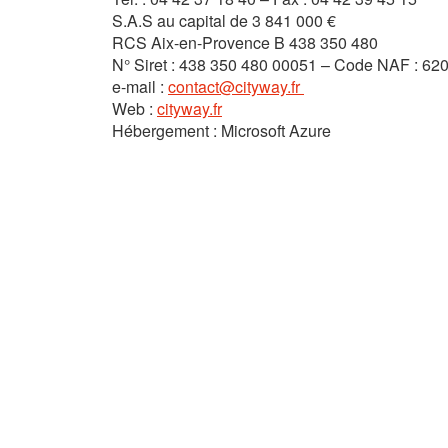
S.A.S au capital de 3 841 000 €
RCS Aix-en-Provence B 438 350 480
N° Siret : 438 350 480 00051 – Code NAF : 62
e-mail :
contact@cityway.fr
Web :
cityway.fr
Hébergement : Microsoft Azure